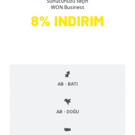
Sunucunuzu seçin
WON Business
8% INDIRIM
KRIPTO
ÖDEMELERI ILE!
AB - BATI
AB - DOĞU