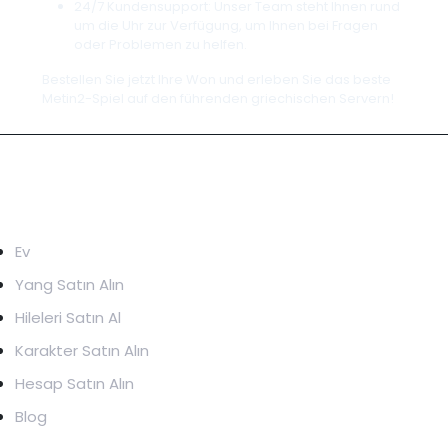
24/7 Kundensupport: Unser Team steht Ihnen rund
um die Uhr zur Verfügung, um Ihnen bei Fragen
oder Problemen zu helfen.
Bestellen Sie jetzt Ihre Won und erleben Sie das beste
Metin2-Spiel auf den führenden griechischen Servern!
HIZLI BAĞLANTI
Ev
Yang Satın Alın
Hileleri Satın Al
Karakter Satın Alın
Hesap Satın Alın
Blog