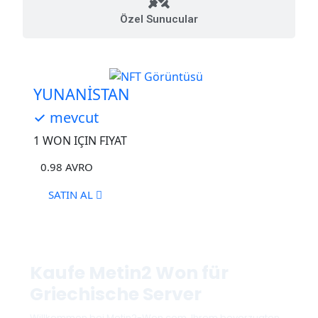
Özel Sunucular
YUNANİSTAN
✓ mevcut
1 WON IÇIN FIYAT
0.98
AVRO
SATIN AL
Kaufe Metin2 Won für
Griechische Server
Willkommen bei Metin2-Won.com, Ihrem bevorzugten