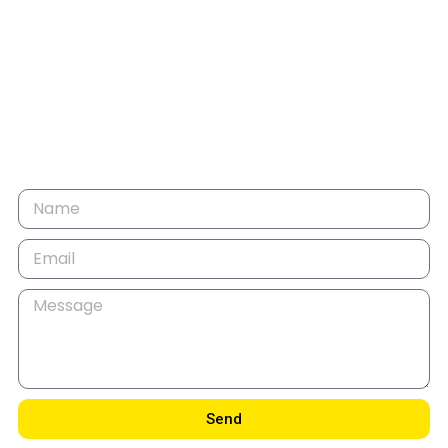
Wij staan voor u klaar – neem nu
contact op
Send