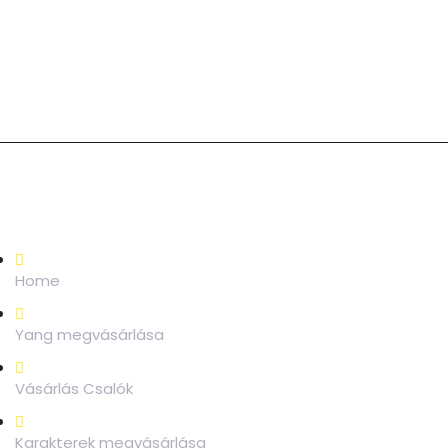
GYORSLINK
Home
Yang megvásárlása
Vásárlás Csalók
Karakterek megvásárlása