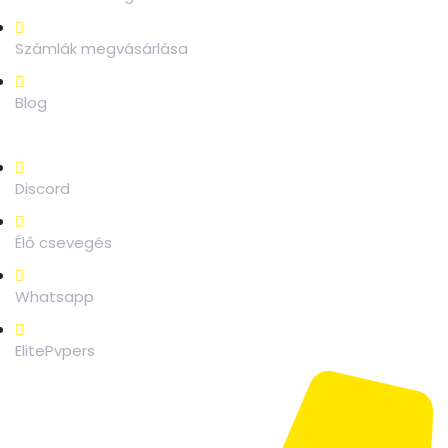
Számlák megvásárlása
Blog
TÁMOGATJA A
Discord
Élő csevegés
Whatsapp
ElitePvpers