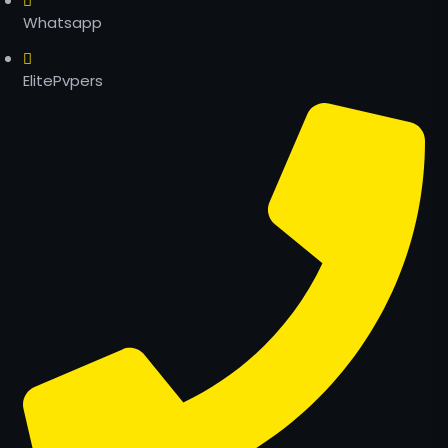
Whatsapp
ElitePvpers