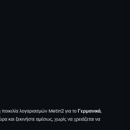
ΤΙΜΗ 
Ζ
η ποικιλία λογαριασμών Metin2 για το
Γερμανικά
,
α και ξεκινήστε αμέσως, χωρίς να χρειάζεται να