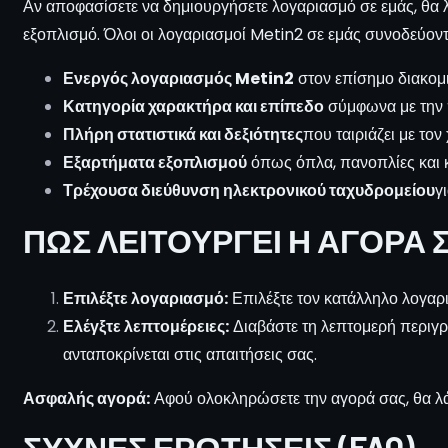
Αν αποφασίσετε να δημιουργήσετε λογαριασμό σε εμάς, θα λ
εξοπλισμό. Όλοι οι λογαριασμοί Metin2 σε εμάς συνοδεύοντ
Ενεργός λογαριασμός Metin2
στον επίσημο διακομ
Κατηγορία χαρακτήρα και επίπεδο
σύμφωνα με την 
Πλήρη στατιστικά και δεξιότητες
που ταιριάζει με το
Εξαρτήματα εξοπλισμού
όπως όπλα, πανοπλίες και
Τρέχουσα διεύθυνση ηλεκτρονικού ταχυδρομείου
γ
ΠΏΣ ΛΕΙΤΟΥΡΓΕΊ Η ΑΓΟΡΆ 
Επιλέξτε λογαριασμό:
Επιλέξτε τον κατάλληλο λογαρι
Ελέγξτε λεπτομέρειες:
Διαβάστε τη λεπτομερή περιγρα
ανταποκρίνεται στις απαιτήσεις σας.
Ασφαλής αγορά:
Αφού ολοκληρώσετε την αγορά σας, θα λάβ
ΣΥΧΝΈΣ ΕΡΩΤΉΣΕΙΣ (FAQ)