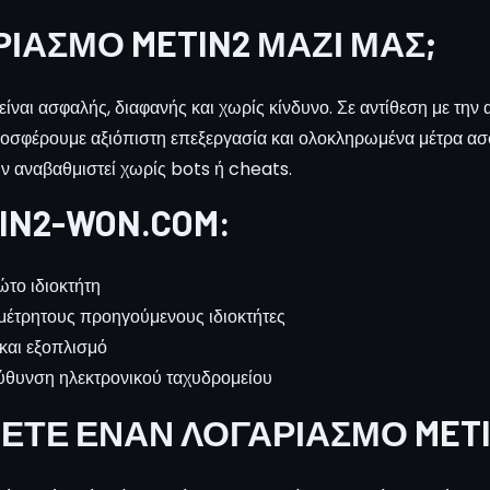
ΡΙΑΣΜΌ METIN2 ΜΑΖΊ ΜΑΣ;
ι ασφαλής, διαφανής και χωρίς κίνδυνο. Σε αντίθεση με την α
σφέρουμε αξιόπιστη επεξεργασία και ολοκληρωμένα μέτρα ασφ
υν αναβαθμιστεί χωρίς bots ή cheats.
N2-WON.COM:
το ιδιοκτήτη
μέτρητους προηγούμενους ιδιοκτήτες
 και εξοπλισμό
ύθυνση ηλεκτρονικού ταχυδρομείου
ΕΤΕ ΈΝΑΝ ΛΟΓΑΡΙΑΣΜΌ METI