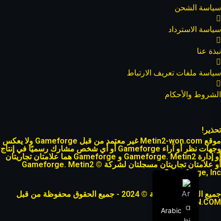
سياسة الشحن
سياسة الاسترداد
نبذة عنا
سياسة ملفات تعريف الارتباط
الشروط والأحكام
تحذير!
موقع Metin2-won.com غير معتمد من قبل Gameforge ولا يعكس
وجهات نظر أو آراء Gameforge أو أي شخص مشارك رسميًا في إنتاج
أو إدارة Gameforge. Metin2 و Gameforge هما علامتان تجاريتان
أو علامتان تجاريتان مسجلتان لشركة Gameforge. Metin2 ©
Gameforge, Inc.
جميع الحقوق محفوظة © 2024 - جميع الحقوق محفوظة من قبل
METIN2-WON.COM
Arabic