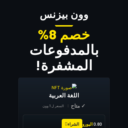
وون بيزنس
خصم 8%
بالمدفوعات
المشفرة!
اللغة العربية
✓ متاح
السعر ل 1 وون
الشراء
0.80
اليورو