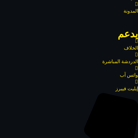
المدونة
يدعم
الخلاف
الدردشة المباشرة
واتس آب
إيليت فيبرز