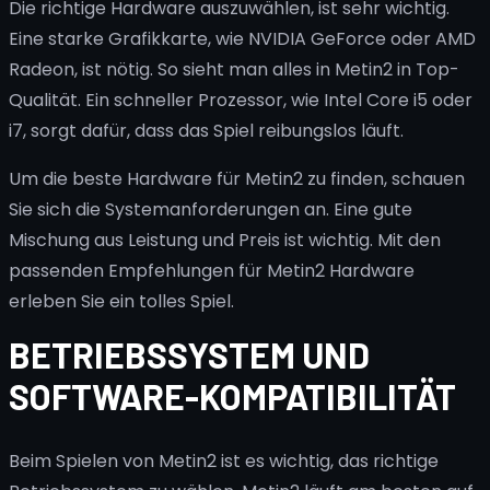
Die richtige Hardware auszuwählen, ist sehr wichtig.
Eine starke Grafikkarte, wie NVIDIA GeForce oder AMD
Radeon, ist nötig. So sieht man alles in Metin2 in Top-
Qualität. Ein schneller Prozessor, wie Intel Core i5 oder
i7, sorgt dafür, dass das Spiel reibungslos läuft.
Um die beste Hardware für Metin2 zu finden, schauen
Sie sich die Systemanforderungen an. Eine gute
Mischung aus Leistung und Preis ist wichtig. Mit den
passenden Empfehlungen für Metin2 Hardware
erleben Sie ein tolles Spiel.
BETRIEBSSYSTEM UND
SOFTWARE-KOMPATIBILITÄT
Beim Spielen von Metin2 ist es wichtig, das richtige