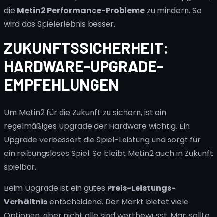
die
Metin2 Performance-Probleme
zu mindern. So
wird das Spielerlebnis besser.
ZUKUNFTSSICHERHEIT:
HARDWARE-UPGRADE-
EMPFEHLUNGEN
Um Metin2 für die Zukunft zu sichern, ist ein
regelmäßiges Upgrade der Hardware wichtig. Ein
Upgrade verbessert die Spiel-Leistung und sorgt für
ein reibungsloses Spiel. So bleibt Metin2 auch in Zukunft
spielbar.
Beim Upgrade ist ein gutes
Preis-Leistungs-
Verhältnis
entscheidend. Der Markt bietet viele
Optionen, aber nicht alle sind wertbewusst. Man sollte