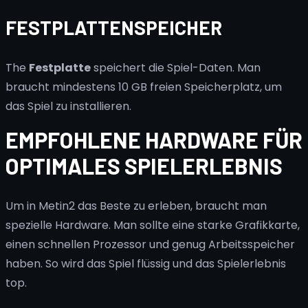
FESTPLATTENSPEICHER
The
Festplatte
speichert die Spiel-Daten. Man
braucht mindestens 10 GB freien Speicherplatz, um
das Spiel zu installieren.
EMPFOHLENE HARDWARE FÜR
OPTIMALES SPIELERLEBNIS
Um in Metin2 das Beste zu erleben, braucht man
spezielle Hardware. Man sollte eine starke Grafikkarte,
einen schnellen Prozessor und genug Arbeitsspeicher
haben. So wird das Spiel flüssig und das Spielerlebnis
top.