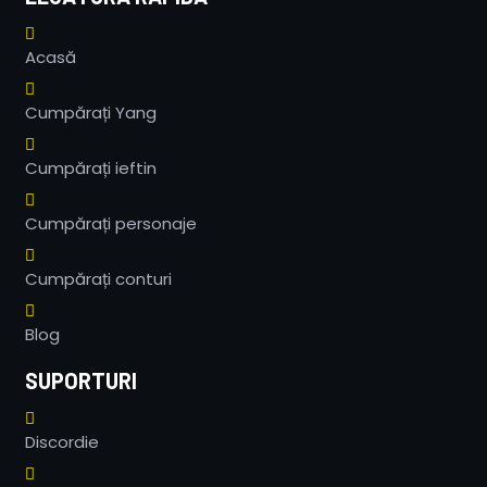
Acasă
Cumpărați Yang
Cumpărați ieftin
Cumpărați personaje
Cumpărați conturi
Blog
SUPORTURI
Discordie