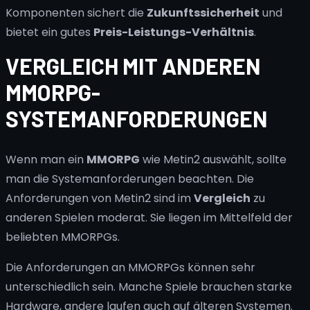
Komponenten sichert die
Zukunftssicherheit
und
bietet ein gutes
Preis-Leistungs-Verhältnis
.
VERGLEICH MIT ANDEREN
MMORPG-
SYSTEMANFORDERUNGEN
Wenn man ein
MMORPG
wie Metin2 auswählt, sollte
man die Systemanforderungen beachten. Die
Anforderungen von Metin2 sind im
Vergleich
zu
anderen Spielen moderat. Sie liegen im Mittelfeld der
beliebten MMORPGs.
Die Anforderungen an MMORPGs können sehr
unterschiedlich sein. Manche Spiele brauchen starke
Hardware, andere laufen auch auf älteren Systemen.