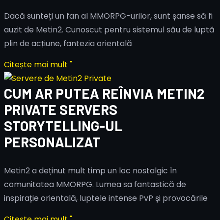
Dacă sunteți un fan al MMORPG-urilor, sunt șanse să fi
auzit de Metin2. Cunoscut pentru sistemul său de luptă
plin de acțiune, fantezia orientală
Citește mai mult "
CUM AR PUTEA REÎNVIA METIN2
PRIVATE SERVERS
STORYTELLING-UL
PERSONALIZAT
Metin2 a deținut mult timp un loc nostalgic în
comunitatea MMORPG. Lumea sa fantastică de
inspirație orientală, luptele intense PvP și provocările
Citește mai mult "