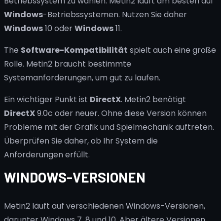
Betriebssystem zu wählen. Metin2 läuft am besten auf
Windows
-Betriebssystemen. Nutzen Sie daher
Windows
10 oder
Windows
11.
The
Software-Kompatibilität
spielt auch eine große
Rolle. Metin2 braucht bestimmte
Systemanforderungen, um gut zu laufen.
Ein wichtiger Punkt ist
DirectX
. Metin2 benötigt
DirectX
9.0c oder neuer. Ohne diese Version können
Probleme mit der Grafik und Spielmechanik auftreten.
Überprüfen Sie daher, ob Ihr System die
Anforderungen erfüllt.
WINDOWS-VERSIONEN
Metin2 läuft auf verschiedenen Windows-Versionen,
darunter Windows 7, 8 und 10. Aber ältere Versionen