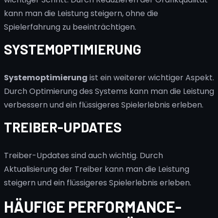
kann man die Leistung steigern, ohne die
Spielerfahrung zu beeinträchtigen.
SYSTEMOPTIMIERUNG
Systemoptimierung
ist ein weiterer wichtiger Aspekt.
Durch Optimierung des Systems kann man die Leistung
verbessern und ein flüssigeres Spielerlebnis erleben.
TREIBER-UPDATES
Treiber-Updates sind auch wichtig. Durch
Aktualisierung der Treiber kann man die Leistung
steigern und ein flüssigeres Spielerlebnis erleben.
HÄUFIGE PERFORMANCE-