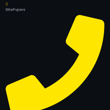
ElitePvpers