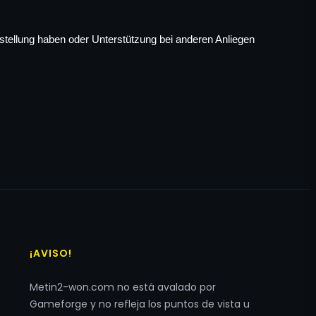
stellung haben oder Unterstützung bei anderen Anliegen 
Russian
Greek
Romanian
Hungarian
¡AVISO!
Polish
Metin2-won.com no está avalado por
Turkish
Gameforge y no refleja los puntos de vista u