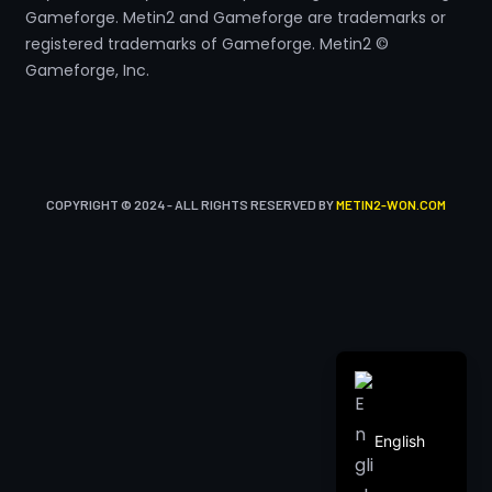
Gameforge. Metin2 and Gameforge are trademarks or
Greek
registered trademarks of Gameforge. Metin2 ©
Romanian
Gameforge, Inc.
Hungarian
Polish
Turkish
Arabic
COPYRIGHT © 2024 - ALL RIGHTS RESERVED BY
METIN2-WON.COM
Italian
Spanish
French
German
English