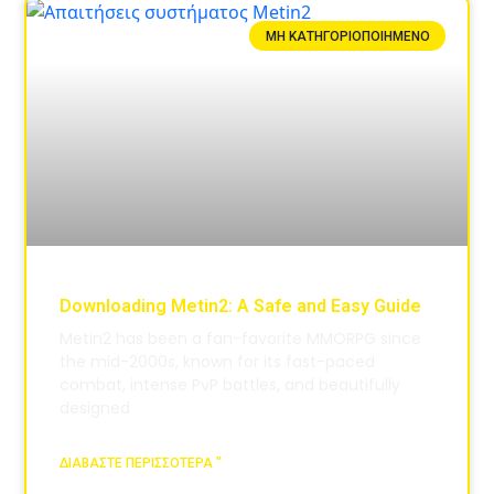
ΜΗ ΚΑΤΗΓΟΡΙΟΠΟΙΗΜΈΝΟ
Downloading Metin2: A Safe and Easy Guide
Metin2 has been a fan-favorite MMORPG since
the mid-2000s, known for its fast-paced
combat, intense PvP battles, and beautifully
designed
ΔΙΑΒΆΣΤΕ ΠΕΡΙΣΣΌΤΕΡΑ "