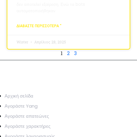
δεν αποτελεί εξαίρεση. Ενώ τα bots
αυτοματοποιήθηκαν
ΔΙΑΒΆΣΤΕ ΠΕΡΙΣΣΌΤΕΡΑ "
Wister
Απρίλιος 28, 2025
1
2
3
ΓΡΉΓΟΡΟΣ ΣΎΝΔΕΣΜΟΣ
Αρχική σελίδα
Αγοράστε Yang
Αγοράστε απατεώνες
Αγοράστε χαρακτήρες
Αγοράστε λογαριασμούς