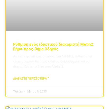
Ρύθμιση ενός ιδιωτικού διακομιστή Metin2:
Βήμα-προς-Βήμα Οδηγός
Αν είστε φανατικός οπαδός του Metin2, πιθανόν να
έχετε αναρωτηθεί πώς είναι να δημιουργείτε και να
διαχειρίζεστε το δικό σας Metin2.
ΔΙΑΒΆΣΤΕ ΠΕΡΙΣΣΌΤΕΡΑ "
Wister
Μάιος 6, 2025