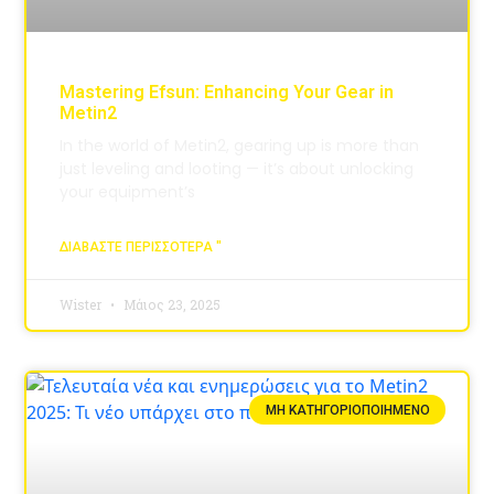
Mastering Efsun: Enhancing Your Gear in
Metin2
In the world of Metin2, gearing up is more than
just leveling and looting — it’s about unlocking
your equipment’s
ΔΙΑΒΆΣΤΕ ΠΕΡΙΣΣΌΤΕΡΑ "
Wister
Μάιος 23, 2025
ΜΗ ΚΑΤΗΓΟΡΙΟΠΟΙΗΜΈΝΟ