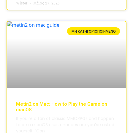
Wister
Μάιος 27, 2025
ΜΗ ΚΑΤΗΓΟΡΙΟΠΟΙΗΜΈΝΟ
Metin2 on Mac: How to Play the Game on
macOS
If you’re a fan of classic MMORPGs and happen
to be a macOS user, chances are you’ve asked
yourself: “Can