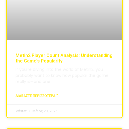
Metin2 Player Count Analysis: Understanding
the Game’s Popularity
If you’re diving into the world of Metin2, you
probably want to know how popular the game
really is—and one
ΔΙΑΒΆΣΤΕ ΠΕΡΙΣΣΌΤΕΡΑ "
Wister
Μάιος 20, 2025