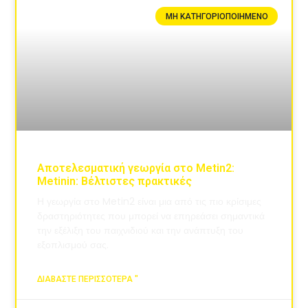
ΜΗ ΚΑΤΗΓΟΡΙΟΠΟΙΗΜΈΝΟ
Αποτελεσματική γεωργία στο Metin2:
Metinin: Βέλτιστες πρακτικές
Η γεωργία στο Metin2 είναι μια από τις πιο κρίσιμες
δραστηριότητες που μπορεί να επηρεάσει σημαντικά
την εξέλιξη του παιχνιδιού και την ανάπτυξη του
εξοπλισμού σας.
ΔΙΑΒΆΣΤΕ ΠΕΡΙΣΣΌΤΕΡΑ "