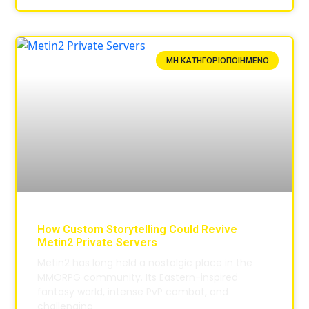
ΜΗ ΚΑΤΗΓΟΡΙΟΠΟΙΗΜΈΝΟ
How Custom Storytelling Could Revive
Metin2 Private Servers
Metin2 has long held a nostalgic place in the
MMORPG community. Its Eastern-inspired
fantasy world, intense PvP combat, and
challenging