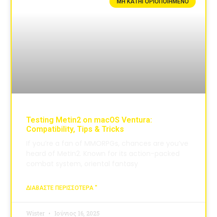
ΜΗ ΚΑΤΗΓΟΡΙΟΠΟΙΗΜΈΝΟ
Testing Metin2 on macOS Ventura:
Compatibility, Tips & Tricks
If you’re a fan of MMORPGs, chances are you’ve
heard of Metin2. Known for its action-packed
combat system, oriental fantasy
ΔΙΑΒΆΣΤΕ ΠΕΡΙΣΣΌΤΕΡΑ "
Wister
Ιούνιος 16, 2025