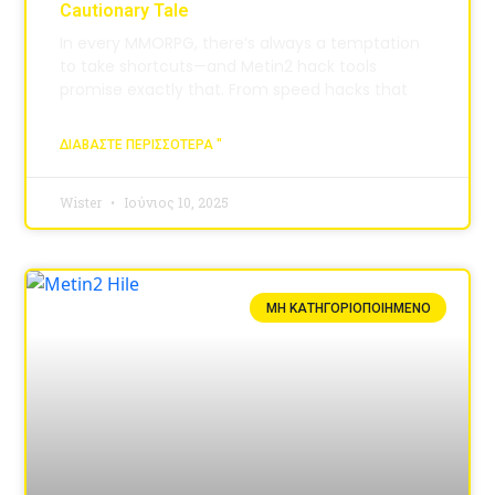
Cautionary Tale
In every MMORPG, there’s always a temptation
to take shortcuts—and Metin2 hack tools
promise exactly that. From speed hacks that
ΔΙΑΒΆΣΤΕ ΠΕΡΙΣΣΌΤΕΡΑ "
Wister
Ιούνιος 10, 2025
ΜΗ ΚΑΤΗΓΟΡΙΟΠΟΙΗΜΈΝΟ