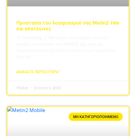
Προστασία του λογαριασμού σας Metin2: Hile
και απατεώνες
Το Cheating, ή hile όπως είναι ευρέως γνωστό
μεταξύ των παικτών του Metin2, έχει γίνει μια
σημαντική ανησυχία στην κοινότητα των παιχνιδιών.
Ενώ το
ΔΙΑΒΆΣΤΕ ΠΕΡΙΣΣΌΤΕΡΑ "
Wister
Ιούνιος 6, 2025
ΜΗ ΚΑΤΗΓΟΡΙΟΠΟΙΗΜΈΝΟ