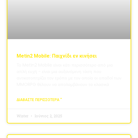
Metin2 Mobile: Παιχνίδι εν κινήσει
Το Metin2 Mobile είναι κάτι περισσότερο από μια
απλή ευχή - είναι μια αυξανόμενη τάση που
αντικατοπτρίζει τον τρόπο με τον οποίο οι οπαδοί των
MMORPG θέλουν να απολαμβάνουν τα κλασικά
ΔΙΑΒΆΣΤΕ ΠΕΡΙΣΣΌΤΕΡΑ "
Wister
Ιούνιος 2, 2025