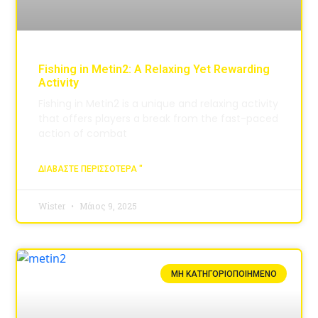
Fishing in Metin2: A Relaxing Yet Rewarding
Activity
Fishing in Metin2 is a unique and relaxing activity
that offers players a break from the fast-paced
action of combat
ΔΙΑΒΆΣΤΕ ΠΕΡΙΣΣΌΤΕΡΑ "
Wister
Μάιος 9, 2025
ΜΗ ΚΑΤΗΓΟΡΙΟΠΟΙΗΜΈΝΟ