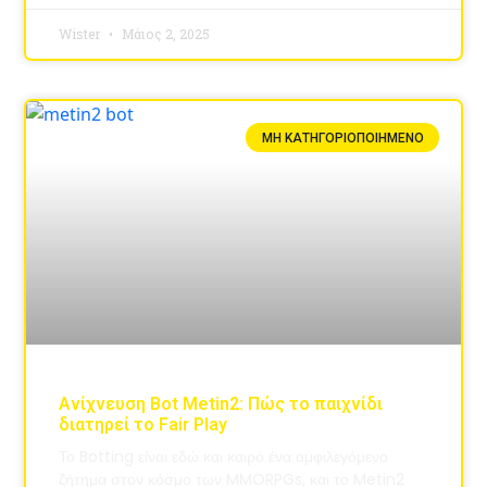
Wister
Μάιος 2, 2025
ΜΗ ΚΑΤΗΓΟΡΙΟΠΟΙΗΜΈΝΟ
Ανίχνευση Bot Metin2: Πώς το παιχνίδι
διατηρεί το Fair Play
Το Botting είναι εδώ και καιρό ένα αμφιλεγόμενο
ζήτημα στον κόσμο των MMORPGs, και το Metin2