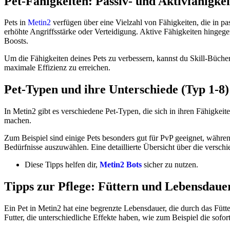
Pet-Fähigkeiten: Passiv- und Aktivfähigke
Pets in
Metin2
verfügen über eine Vielzahl von Fähigkeiten, die in pas
erhöhte Angriffsstärke oder Verteidigung. Aktive Fähigkeiten hingeg
Boosts.
Um die Fähigkeiten deines Pets zu verbessern, kannst du Skill-Bücher
maximale Effizienz zu erreichen.
Pet-Typen und ihre Unterschiede (Typ 1-8)
In Metin2 gibt es verschiedene Pet-Typen, die sich in ihren Fähigkeit
machen.
Zum Beispiel sind einige Pets besonders gut für PvP geeignet, währen
Bedürfnisse auszuwählen. Eine detaillierte Übersicht über die versch
Diese Tipps helfen dir,
Metin2 Bots
sicher zu nutzen.
Tipps zur Pflege: Füttern und Lebensdaue
Ein Pet in Metin2 hat eine begrenzte Lebensdauer, die durch das Fütt
Futter, die unterschiedliche Effekte haben, wie zum Beispiel die sof